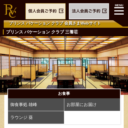
プリンス バケーション クラブ
会員さまWebサイト
プリンス バケーション クラブ 三養荘
お食事
御食事処 雄峰
お部屋にお届け
ラウンジ 葵