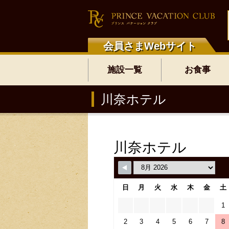
会員さまWebサイト
施設一覧
お食事
川奈ホテル
川奈ホテル
日
月
火
水
木
金
土
1
2
3
4
5
6
7
8