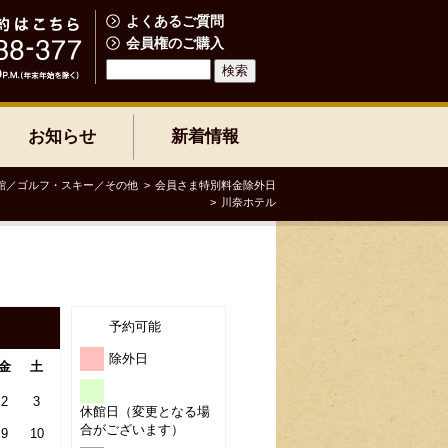
よくあるご質問
会員権のご購入
お知らせ
新着情報
館／ゴルフ・スキー／その他
会員さま特別料金除外日
川奈ホテル
予約可能
除外日
金
土
2
3
休館日（変更となる場
合がございます）
9
10