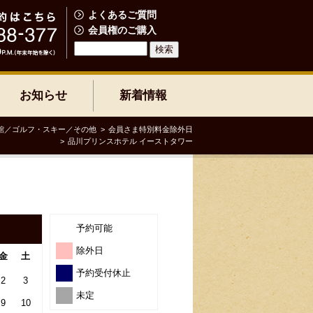
よくあるご質問
会員権のご購入
お知らせ
新着情報
館／ゴルフ・スキー／その他
会員さま特別料金除外日
品川プリンスホテル イーストタワー
予約可能
除外日
金
土
予約受付休止
2
3
未定
9
10