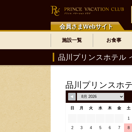
会員さまWebサイト
施設一覧
お食事
品川プリンスホテル 
品川プリンスホテ
日
月
火
水
木
金
土
1
2
3
4
5
6
7
8